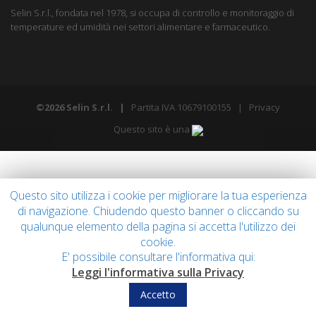
Selin S.r.l., fondata nel 1978, si occupa di controllo e monitoraggio di
temperature ed umidità nei settori alimentare e farmaceutico.
©2026 Selin S.r.l. |
Partita IVA 10679100155 |
Privacy
Questo sito è una
Questo sito utilizza i cookie per migliorare la tua esperienza
di navigazione. Chiudendo questo banner o cliccando su
qualunque elemento della pagina si accetta l'utilizzo dei
cookie.
E' possibile consultare l'informativa qui:
Leggi l'informativa sulla Privacy
Accetto