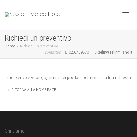
Toggl
Richiedi un preventivo
Home
Richiedi un preventivo
contattaci
02.6709870
selin@selinmilano.it
navig
Il tuo elenco è vuoto, aggiungi dei prodotti per inviare la tua richiesta
RITORNA ALLA HOME PAGE
Chi siamo